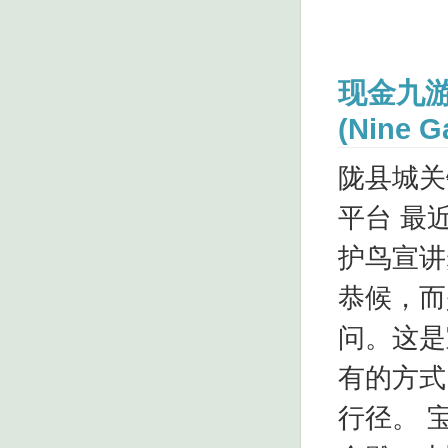
现金九游
(Nine
陇县城关
平台 最
护鸟宣讲
恭候，而
问。这是
有的方式
行径。 