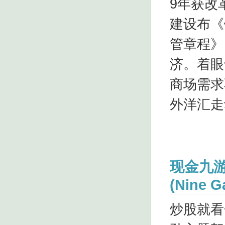
9年获改
建设布《
管章程》
济。着眼
商场需求
外洋汇走
现金九游
(Nine
炒股就看